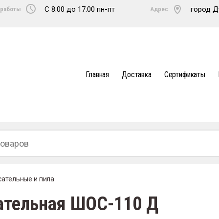
C 8:00 до 17:00 пн-пт
город Д
работы
Адрес
ые для
Главная
Доставка
Сертификаты
ические
ые для
я
ые для
жения
ПД-ЕВРО
ожарных
ия
ательные и пила
ический
ПРД
ательная ШОС-110 Д