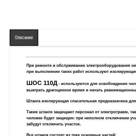
стремянку ЛСПТД
естницы
теклопластиковые
Лестница-трансформ
рансформируемые в
стеклопластиковая 
тремянку ЛСПТД
Описание
Подмости
естница-трансформер
стеклопластиковые
теклопластиковая ЛСПТД-П
диэлектрические СС
одмости
При ремонте и обслуживании электрооборудования не 
Щиты диэлектрическ
теклопластиковые
при выполнении таких работ используют изолирующие 
иэлектрические ССД-П
ШОС 110Д
- используются для освобождения чело
выиграть драгоценное время и начать реанимационны
иты диэлектрические
Штанга изолирующая спасательная предназначена для 
Такие штанги защищают персонал от электротравм, так
человек будет защищен: при неполном отключении уча
забудут отключить участок.
Все штанги состоят из трех основных частей: