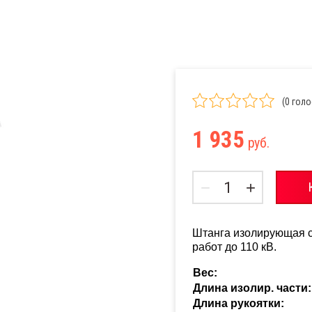
й ССД
ческие
ССД-
(0 гол
ческие
1 935
ССД-
руб.
−
+
й ССД-ЕТ
Штанга изолирующая с
работ до 110 кВ.
Вес:
 СВД
Длина изолир. части:
Длина рукоятки: